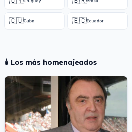
🇺🇾
🇧🇷
Uruguay
Brasil
🇨🇺
🇪🇨
Cuba
Ecuador
🕯️ Los más homenajeados