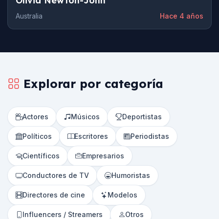
Olivia Newton-John
Australia
Hace 4 años
Explorar por categoría
Actores
Músicos
Deportistas
Políticos
Escritores
Periodistas
Científicos
Empresarios
Conductores de TV
Humoristas
Directores de cine
Modelos
Influencers / Streamers
Otros