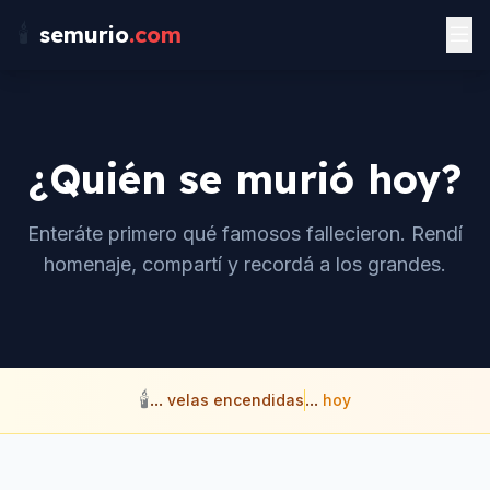
🕯️
semurio
.com
¿Quién se murió hoy?
Enteráte primero qué famosos fallecieron. Rendí
homenaje, compartí y recordá a los grandes.
🕯️
...
velas encendidas
...
hoy