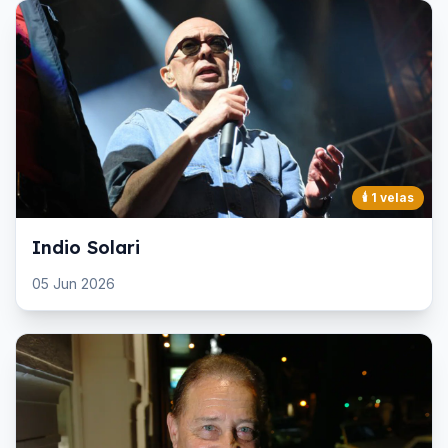
🕯️
1
velas
Indio Solari
05 Jun 2026