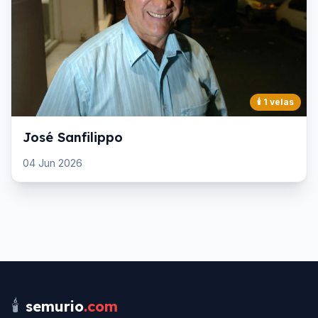
🕯️
1
velas
José Sanfilippo
04 Jun 2026
🕯️
semurio
.com