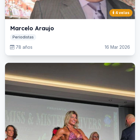
🕯️
4
velas
Marcelo Araujo
Periodistas
78 años
16 Mar 2026