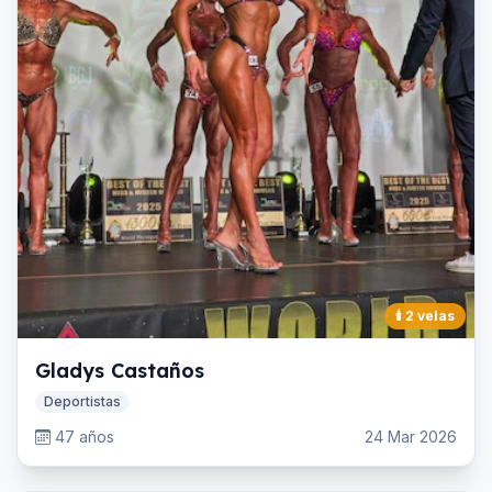
🕯️
2
velas
Gladys Castaños
Deportistas
47 años
24 Mar 2026