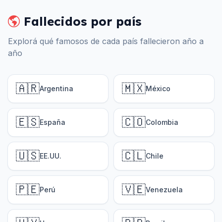
Fallecidos por país
Explorá qué famosos de cada país fallecieron año a
año
🇦🇷
🇲🇽
Argentina
México
🇪🇸
🇨🇴
España
Colombia
🇺🇸
🇨🇱
EE.UU.
Chile
🇵🇪
🇻🇪
Perú
Venezuela