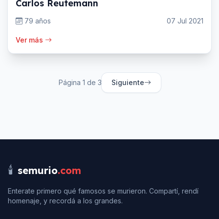
Carlos Reutemann
79 años
07 Jul 2021
Ver más
Página
1
de
3
Siguiente
🕯️
semurio
.com
Enterate primero qué famosos se murieron. Compartí, rendí
homenaje, y recordá a los grandes.