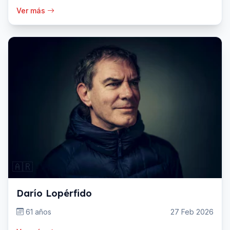
Ver más
🇦🇷
Darío Lopérfido
61 años
27 Feb 2026