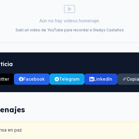
Aún no hay videos homenaje.
Subí un video de YouTube para recordar a
Gladys Castaños
ticia
itter
Facebook
Telegram
LinkedIn
Copia
enajes
nsa en paz