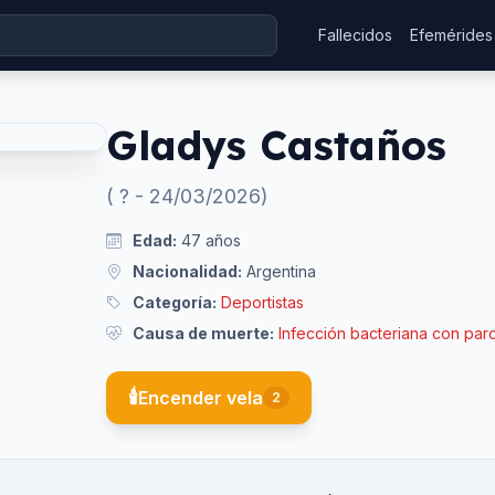
Fallecidos
Efemérides
Gladys Castaños
(
?
-
24/03/2026
)
Edad:
47
años
Nacionalidad:
Argentina
Categoría:
Deportistas
Causa de muerte:
Infección bacteriana con paro
🕯️
Encender vela
2