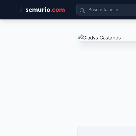
🕯️
semurio
.com