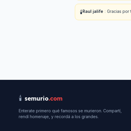
Raul jalife
:
Gracias por 
🕯️
🕯️
semurio
.com
Enterate primero qué famosos se murieron. Compartí,
rendí homenaje, y recordá a los grandes.