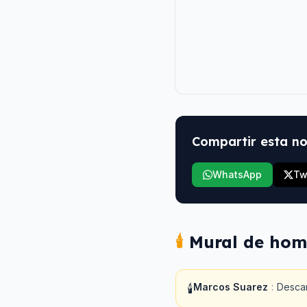
Compartir esta no
WhatsApp
Tw
🕯️
Mural de hom
Marcos Suarez
:
Desca
🕯️