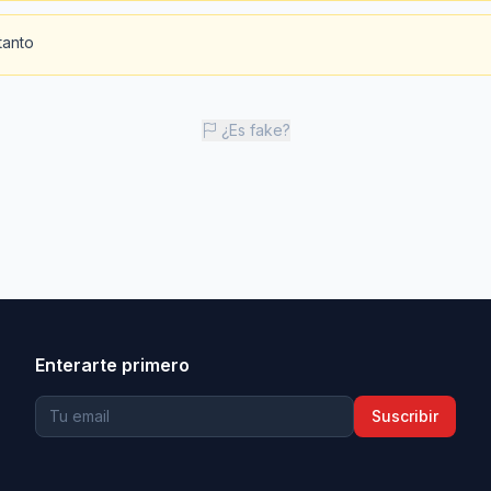
tanto
¿Es fake?
Enterarte primero
Suscribir