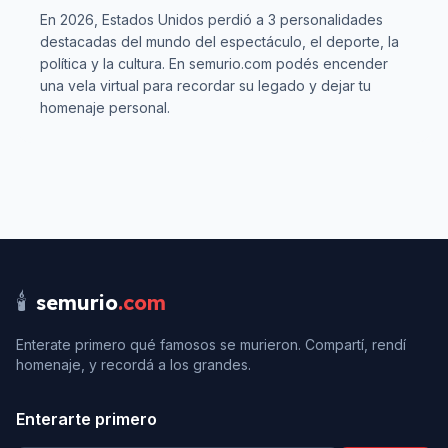
En
2026
,
Estados Unidos
perdió a
3
personalidades
destacadas del mundo del espectáculo, el deporte, la
política y la cultura. En semurio.com podés encender
una vela virtual para recordar su legado y dejar tu
homenaje personal.
🕯️
semurio
.com
Enterate primero qué famosos se murieron. Compartí, rendí
homenaje, y recordá a los grandes.
Enterarte primero