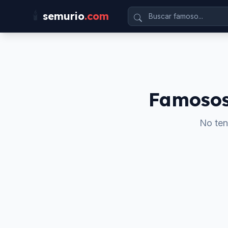
🕯️
semurio
.com
Famoso
No ten